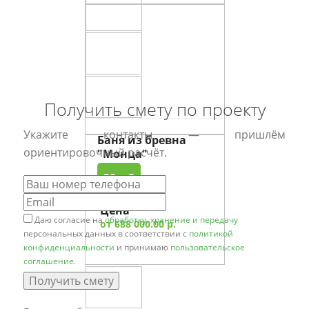
Получить смету по проекту
Укажите контакты — пришлём
Баня из бревна
ориентировочный расчёт.
"Монца"
38 м2
Цена
Даю согласие на
обработку, хранение и передачу
от 688 000.00 р.
персональных данных в соответствии с
политикой
конфиденциальности
и принимаю
пользовательское
соглашение
.
Получить смету